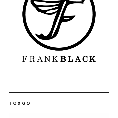
T O X G O