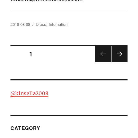
投
カ
2018-08-08
Dress
,
Infomation
稿
テ
日:
ゴ
リ
投
ー
ページ
1
次の
稿
ペー
ジ
ナ
@kinsella2008
ビ
ゲ
ー
CATEGORY