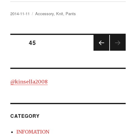
投
カ
2014-11-11
Accessory
,
Knit
,
Pants
稿
テ
日:
ゴ
リ
投
ー
ページ
45
前の
稿
ペー
ジ
ナ
@kinsella2008
ビ
ゲ
ー
CATEGORY
シ
INFOMATION