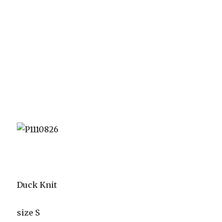
Duck Knit
size S