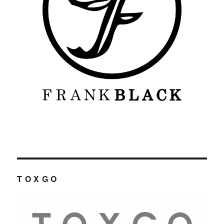
T O X G O