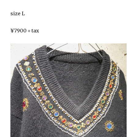
size L
¥7900＋tax