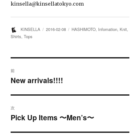
kinsella@kinsellatokyo.com
投
投
カ
KINSELLA
2016-02-08
HASHIMOTO
,
Infomation
,
Knit
,
稿
稿
テ
Shirts
,
Tops
者
日:
ゴ
リ
ー
投
前
稿
New arrivals!!!!
過
去
ナ
の
ビ
投
次
稿:
ゲ
Pick Up Items 〜Men’s〜
次
の
ー
投