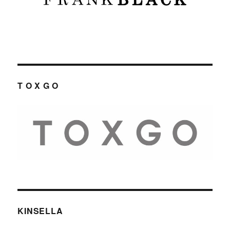
T O X G O
KINSELLA