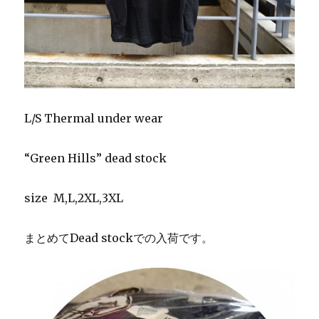
L/S Thermal under wear
“Green Hills” dead stock
size M,L,2XL,3XL
まとめてDead stockでの入荷です。