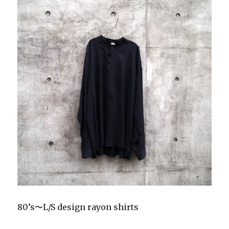
80’s〜L/S design rayon shirts