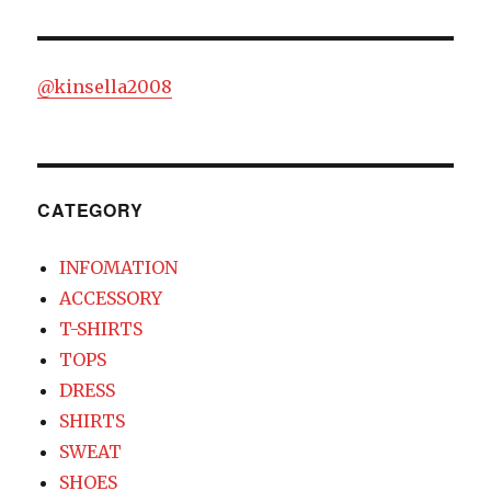
シ
稿:
ョ
@kinsella2008
ン
CATEGORY
INFOMATION
ACCESSORY
T-SHIRTS
TOPS
DRESS
SHIRTS
SWEAT
SHOES