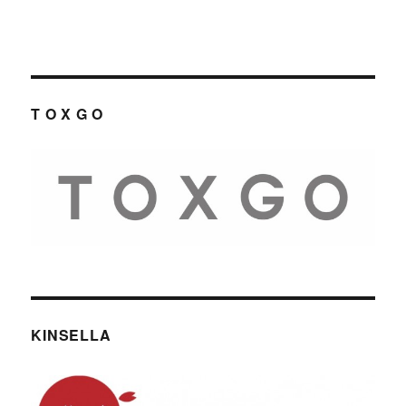
T O X G O
KINSELLA