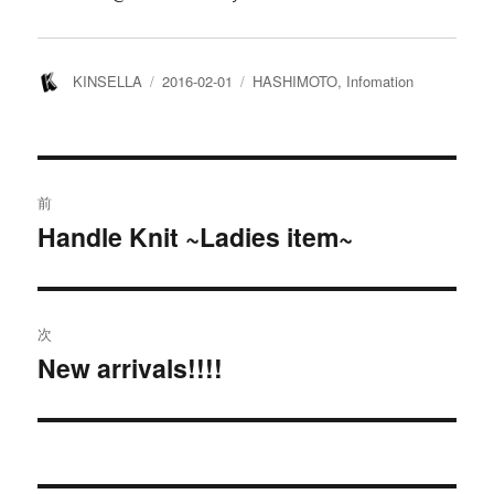
投
投
カ
KINSELLA
2016-02-01
HASHIMOTO
,
Infomation
稿
稿
テ
者
日:
ゴ
リ
ー
投
前
稿
Handle Knit ~Ladies item~
過
去
ナ
の
ビ
投
次
稿:
ゲ
New arrivals!!!!
次
の
ー
投
シ
稿: