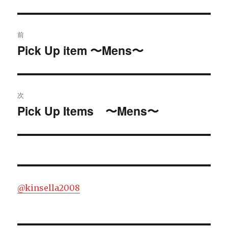
リ
ー
投
前
稿
Pick Up item 〜Mens〜
過
去
ナ
の
ビ
投
次
稿:
ゲ
Pick Up Items 〜Mens〜
次
の
ー
投
シ
稿:
ョ
@kinsella2008
ン