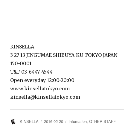
KINSELLA
3-27-13 JINGUMAE SHIBUYA-KU TOKYO JAPAN
150-0001
T&F 03-6447-4544
Open everyday 12:00-20:00
www.kinsellatokyo.com
kinsella@kinsellatokyo.com
投
投
カ
KINSELLA
2016-02-20
Infomation
,
OTHER STAFF
稿
稿
テ
者
日:
ゴ