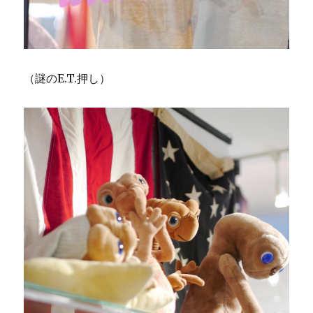
（謎のE.T.押し）