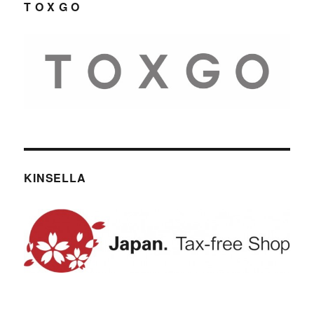
T O X G O
KINSELLA