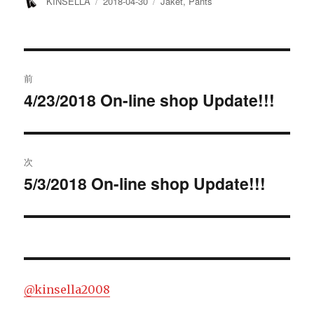
投
投
カ
KINSELLA
2018-04-30
Jaket
,
Pants
稿
稿
テ
者
日:
ゴ
リ
ー
投
前
稿
4/23/2018 On-line shop Update!!!
過
去
ナ
の
ビ
投
次
稿:
ゲ
5/3/2018 On-line shop Update!!!
次
の
ー
投
シ
稿:
ョ
@kinsella2008
ン