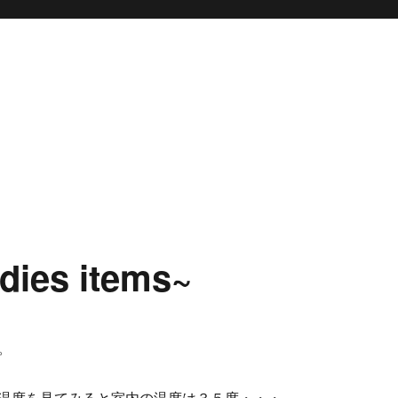
dies items~
。