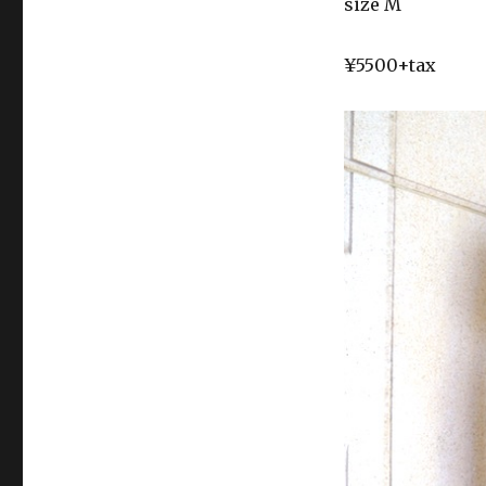
size M
¥5500+tax