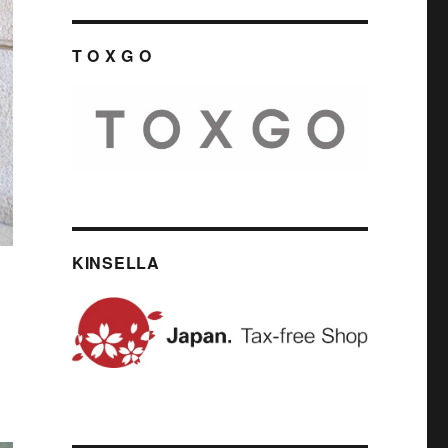
T O X G O
KINSELLA