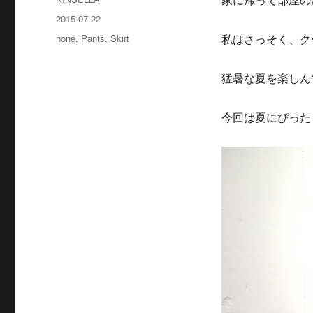
家に帰って部屋の
稿
投
2015-07-22
者
稿
カ
none
,
Pants
,
Skirt
私はさっそく、ク
日:
テ
ゴ
猛暑な夏を楽しん
リ
ー
今回は夏にぴった