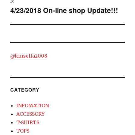
次
稿:
ゲ
4/23/2018 On-line shop Update!!!
次
の
ー
投
シ
稿:
ョ
@kinsella2008
ン
CATEGORY
INFOMATION
ACCESSORY
T-SHIRTS
TOPS