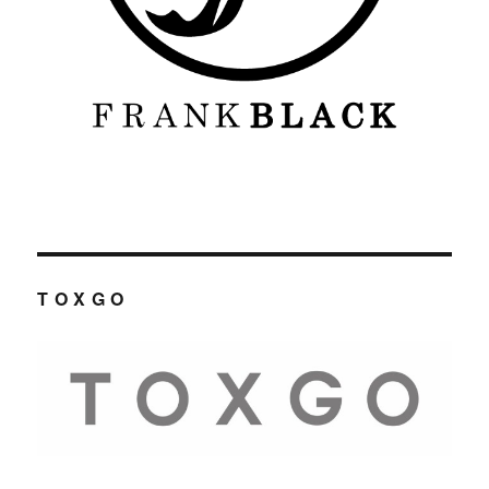
T O X G O