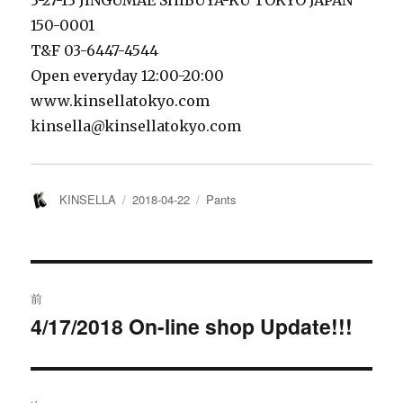
150-0001
T&F 03-6447-4544
Open everyday 12:00-20:00
www.kinsellatokyo.com
kinsella@kinsellatokyo.com
投
投
カ
KINSELLA
2018-04-22
Pants
稿
稿
テ
者
日:
ゴ
リ
ー
投
前
稿
4/17/2018 On-line shop Update!!!
過
去
ナ
の
ビ
投