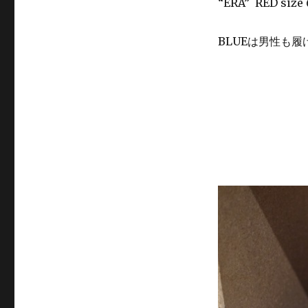
“ERA” RED size
BLUEは男性も