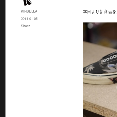
投
KINSELLA
本日より新商品を
稿
投
2014-01-05
者
稿
カ
Shoes
日:
テ
ゴ
リ
ー