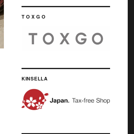
T O X G O
KINSELLA