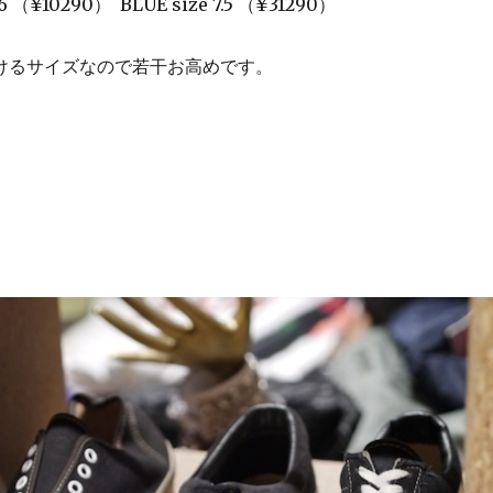
 6 （¥10290） BLUE size 7.5 （¥31290）
履けるサイズなので若干お高めです。