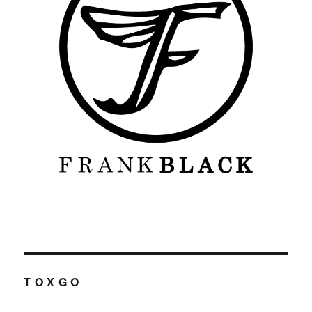
T O X G O