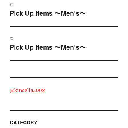
前
稿
Pick Up Items 〜Men’s〜
過
去
ナ
の
ビ
投
次
稿:
ゲ
Pick Up Items 〜Men’s〜
次
の
ー
投
シ
稿:
ョ
@kinsella2008
ン
CATEGORY