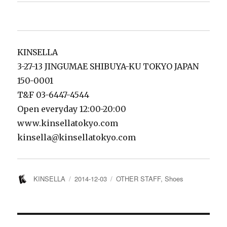
KINSELLA
3-27-13 JINGUMAE SHIBUYA-KU TOKYO JAPAN
150-0001
T&F 03-6447-4544
Open everyday 12:00-20:00
www.kinsellatokyo.com
kinsella@kinsellatokyo.com
投
投
カ
KINSELLA
2014-12-03
OTHER STAFF
,
Shoes
稿
稿
テ
者
日:
ゴ
リ
ー
投