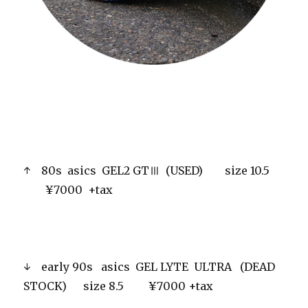
↑ 80s asics GEL2 GTⅢ (USED) size 10.5
¥7000 +tax
↓ early 90s asics GEL LYTE ULTRA (DEAD
STOCK) size 8.5 ¥7000 +tax